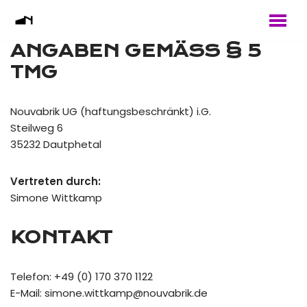
Zum
ANGABEN GEMÄSS § 5 T
Inhalt
MG
springen
Nouvabrik UG (haftungsbeschränkt) i.G.
Steilweg 6
35232 Dautphetal
Vertreten durch:
Simone Wittkamp
KONTAKT
Telefon: +49 (0) 170 370 1122
E-Mail: simone.wittkamp@nouvabrik.de